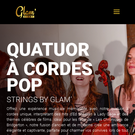
QUATUOR
À CORDES
POP
STRINGS BY GLAM’
Offrez une expérience musicale mémorable avec notre quatuor à
cordes unique, interprétant des hits d’Ed Sheeran à Lady Gaga et des
thèmes célèbres de films. Idéal pour les fans de « Les Chroniques de
Bridgerton », notre fusion d’ancien et de moderne crée une ambiance
élégante et captivante, parfaite pour charmer vos convives lors de tout